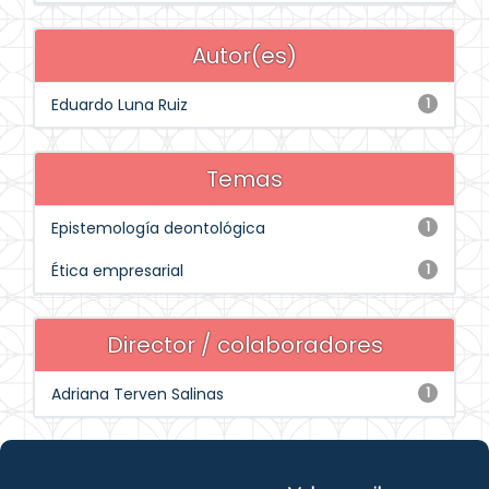
Autor(es)
Eduardo Luna Ruiz
1
Temas
Epistemología deontológica
1
Ética empresarial
1
Director / colaboradores
Adriana Terven Salinas
1