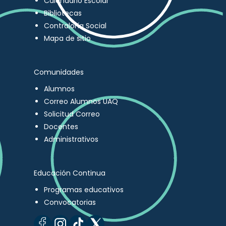
Calendario Escolar
Bibliotecas
Contraloría Social
Mapa de sitio
Comunidades
Alumnos
Correo Alumnos UAQ
Solicitud Correo
Docentes
Administrativos
Educación Continua
Programas educativos
Convocatorias