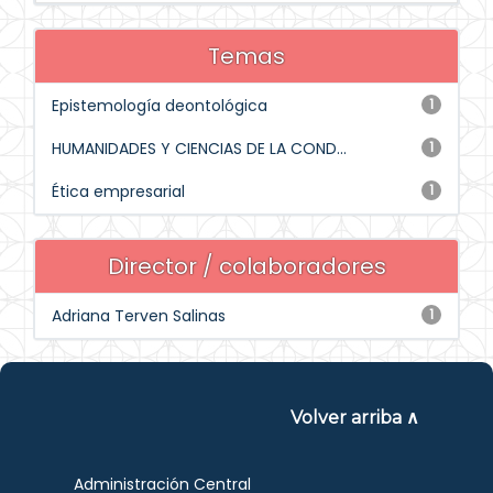
Temas
Epistemología deontológica
1
HUMANIDADES Y CIENCIAS DE LA COND...
1
Ética empresarial
1
Director / colaboradores
Adriana Terven Salinas
1
Volver arriba ∧
Administración Central