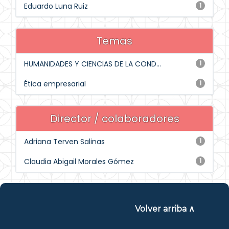
Eduardo Luna Ruiz
1
Temas
HUMANIDADES Y CIENCIAS DE LA COND...
1
Ética empresarial
1
Director / colaboradores
Adriana Terven Salinas
1
Claudia Abigail Morales Gómez
1
Volver arriba ∧