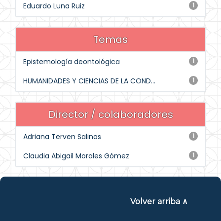
Eduardo Luna Ruiz
1
Temas
Epistemología deontológica
1
HUMANIDADES Y CIENCIAS DE LA COND...
1
Director / colaboradores
Adriana Terven Salinas
1
Claudia Abigail Morales Gómez
1
Volver arriba ∧