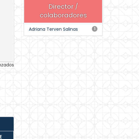
Director /
colaboradores
Adriana Terven Salinas
1
anzados
E