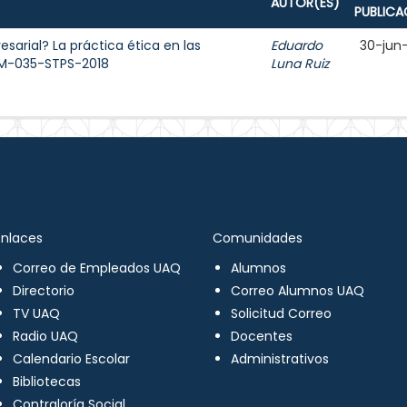
AUTOR(ES)
PUBLICA
sarial? La práctica ética en las
Eduardo
30-jun
OM-035-STPS-2018
Luna Ruiz
Enlaces
Comunidades
Correo de Empleados UAQ
Alumnos
Directorio
Correo Alumnos UAQ
TV UAQ
Solicitud Correo
Radio UAQ
Docentes
Calendario Escolar
Administrativos
Bibliotecas
Contraloría Social