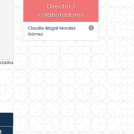
Director /
colaboradores
Claudia Abigail Morales
1
Gómez
anzados
E