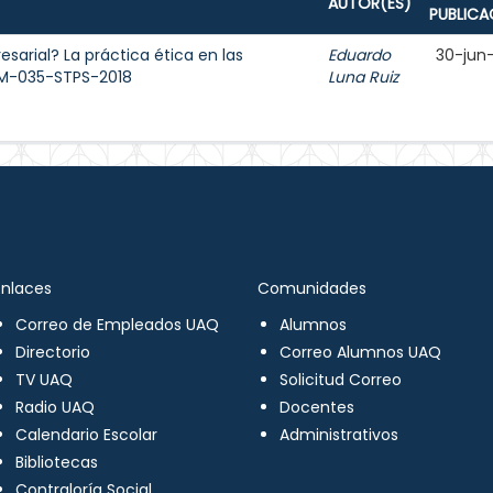
AUTOR(ES)
PUBLICA
sarial? La práctica ética en las
Eduardo
30-jun
OM-035-STPS-2018
Luna Ruiz
Enlaces
Comunidades
Correo de Empleados UAQ
Alumnos
Directorio
Correo Alumnos UAQ
TV UAQ
Solicitud Correo
Radio UAQ
Docentes
Calendario Escolar
Administrativos
Bibliotecas
Contraloría Social