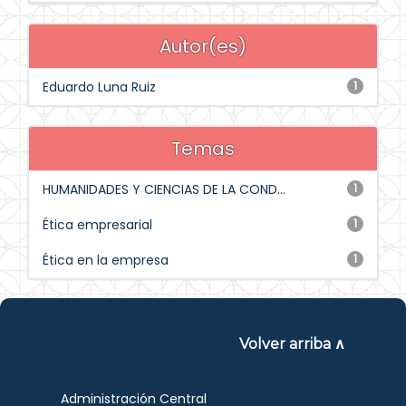
Autor(es)
Eduardo Luna Ruiz
1
Temas
HUMANIDADES Y CIENCIAS DE LA COND...
1
Ética empresarial
1
Ética en la empresa
1
Volver arriba ∧
Administración Central