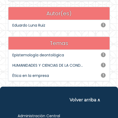
Autor(es)
Eduardo Luna Ruiz
1
Temas
Epistemología deontológica
1
HUMANIDADES Y CIENCIAS DE LA COND...
1
Ética en la empresa
1
Volver arriba ∧
Administración Central