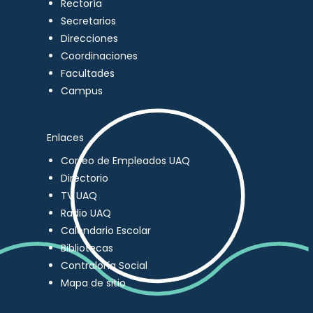
Rectoría
Secretarios
Direcciones
Coordinaciones
Facultades
Campus
Enlaces
Correo de Empleados UAQ
Directorio
TV UAQ
Radio UAQ
Calendario Escolar
Bibliotecas
Contraloría Social
Mapa de sitio