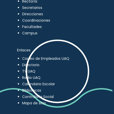
Rectoría
Secretarios
Direcciones
Coordinaciones
Facultades
Campus
Enlaces
Correo de Empleados UAQ
Directorio
TV UAQ
Radio UAQ
Calendario Escolar
Bibliotecas
Contraloría Social
Mapa de sitio