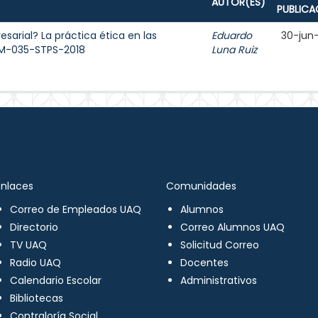
AUTOR(ES)
PUBLICA
sarial? La práctica ética en las
Eduardo
30-jun
OM-035-STPS-2018
Luna Ruiz
Enlaces
Comunidades
Correo de Empleados UAQ
Alumnos
Directorio
Correo Alumnos UAQ
TV UAQ
Solicitud Correo
Radio UAQ
Docentes
Calendario Escolar
Administrativos
Bibliotecas
Contraloría Social