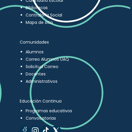
Calendario Escolar
Bibliotecas
Contraloría Social
Mapa de sitio
Comunidades
Alumnos
Correo Alumnos UAQ
Solicitud Correo
Docentes
Administrativos
Educación Continua
Programas educativos
Convocatorias