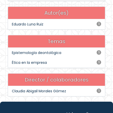
Autor(es)
Eduardo Luna Ruiz
1
Temas
Epistemología deontológica
1
Ética en la empresa
1
Director / colaboradores
Claudia Abigail Morales Gómez
1