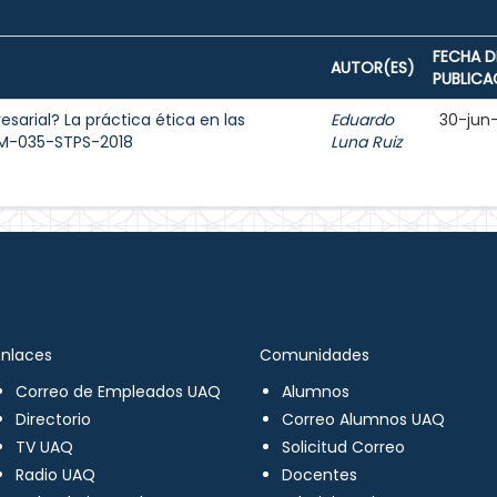
FECHA D
AUTOR(ES)
PUBLICA
sarial? La práctica ética en las
Eduardo
30-jun
OM-035-STPS-2018
Luna Ruiz
Enlaces
Comunidades
Correo de Empleados UAQ
Alumnos
Directorio
Correo Alumnos UAQ
TV UAQ
Solicitud Correo
Radio UAQ
Docentes