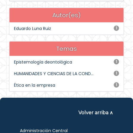
Autor(es)
Eduardo Luna Ruiz
1
Temas
Epistemología deontológica
1
HUMANIDADES Y CIENCIAS DE LA COND...
1
Ética en la empresa
1
Volver arriba ∧
Administración Central