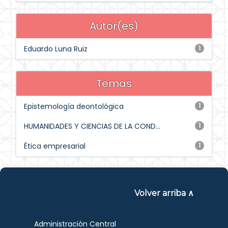
Autor(es)
Eduardo Luna Ruiz
1
Temas
Epistemología deontológica
1
HUMANIDADES Y CIENCIAS DE LA COND...
1
Ética empresarial
1
Volver arriba ∧
Administración Central