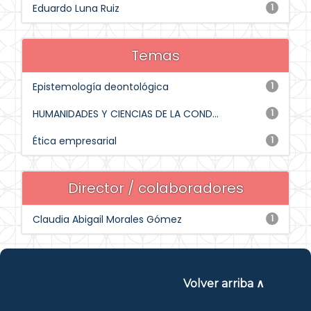
Eduardo Luna Ruiz
1
Temas
Epistemología deontológica
1
HUMANIDADES Y CIENCIAS DE LA COND...
1
Ética empresarial
1
Director / colaboradores
Claudia Abigail Morales Gómez
1
Volver arriba ∧