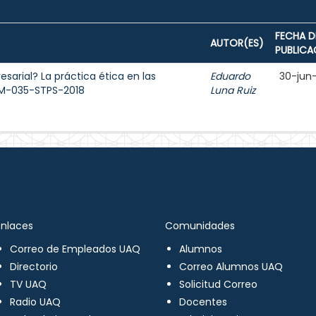
FECHA D
AUTOR(ES)
PUBLICA
sarial? La práctica ética en las
Eduardo
30-jun
OM-035-STPS-2018
Luna Ruiz
Enlaces
Comunidades
Correo de Empleados UAQ
Alumnos
Directorio
Correo Alumnos UAQ
TV UAQ
Solicitud Correo
Radio UAQ
Docentes