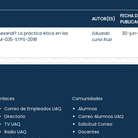
FECHA D
AUTOR(ES)
PUBLICA
sarial? La práctica ética en las
Eduardo
30-jun
OM-035-STPS-2018
Luna Ruiz
Enlaces
Comunidades
Correo de Empleados UAQ
Alumnos
Directorio
Correo Alumnos UAQ
TV UAQ
Solicitud Correo
Radio UAQ
Docentes