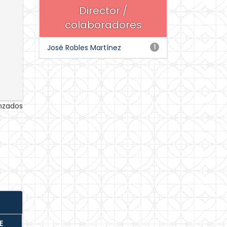
Director /
colaboradores
José Robles Martínez
1
anzados
E