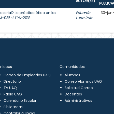
AUTOR(ES)
PUBLICA
sarial? La práctica ética en las
Eduardo
30-jun
OM-035-STPS-2018
Luna Ruiz
Enlaces
Comunidades
Correo de Empleados UAQ
Alumnos
Directorio
Correo Alumnos UAQ
TV UAQ
Solicitud Correo
Radio UAQ
Docentes
Calendario Escolar
Administrativos
Bibliotecas
Contraloría Social