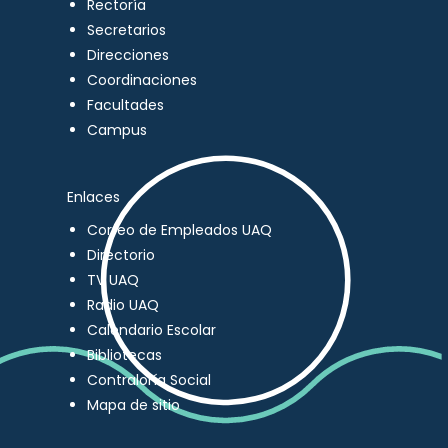
Rectoría
Secretarios
Direcciones
Coordinaciones
Facultades
Campus
Enlaces
Correo de Empleados UAQ
Directorio
TV UAQ
Radio UAQ
Calendario Escolar
Bibliotecas
Contraloría Social
Mapa de sitio