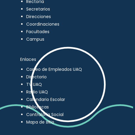
Rectoría
Secretarios
Direcciones
Coordinaciones
Facultades
Campus
Enlaces
Correo de Empleados UAQ
Directorio
TV UAQ
Radio UAQ
Calendario Escolar
Bibliotecas
Contraloría Social
Mapa de sitio