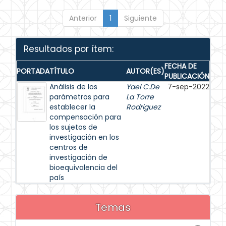
Anterior
1
Siguiente
Resultados por ítem:
FECHA DE
PORTADA
TÍTULO
AUTOR(ES)
PUBLICACIÓN
Análisis de los
Yael C.De
7-sep-2022
parámetros para
La Torre
establecer la
Rodriguez
compensación para
los sujetos de
investigación en los
centros de
investigación de
bioequivalencia del
país
Temas