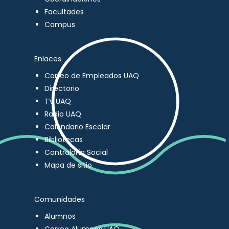
Facultades
Campus
Enlaces
Correo de Empleados UAQ
Directorio
TV UAQ
Radio UAQ
Calendario Escolar
Bibliotecas
Contraloría Social
Mapa de sitio
Comunidades
Alumnos