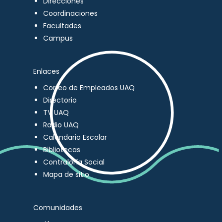
Direcciones
Coordinaciones
Facultades
Campus
Enlaces
Correo de Empleados UAQ
Directorio
TV UAQ
Radio UAQ
Calendario Escolar
Bibliotecas
Contraloría Social
Mapa de sitio
Comunidades