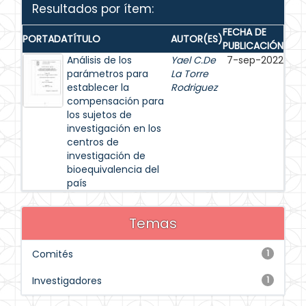
Resultados por ítem:
FECHA DE
PORTADA
TÍTULO
AUTOR(ES)
PUBLICACIÓN
Análisis de los
Yael C.De
7-sep-2022
parámetros para
La Torre
establecer la
Rodriguez
compensación para
los sujetos de
investigación en los
centros de
investigación de
bioequivalencia del
país
Temas
Comités
1
Investigadores
1