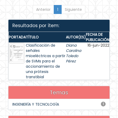
Anterior
1
Siguiente
Resultados por ítem:
FECHA DE
PORTADA
TÍTULO
AUTOR(ES)
PUBLICACIÓN
Clasificación de
Diana
16-jun-2022
señales
Carolina
mioeléctricas a partir
Toledo
de SVMs para el
Pérez
accionamiento de
una prótesis
transtibial
Temas
INGENIERÍA Y TECNOLOGÍA
1