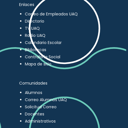
Enlaces
Correo de Empleados UAQ
Directorio
TV UAQ
Radio UAQ
Calendario Escolar
Bibliotecas
Contraloría Social
Mapa de sitio
Comunidades
Alumnos
Correo Alumnos UAQ
Solicitud Correo
Docentes
Administrativos