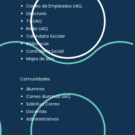
Correo de Empleados UAQ
Directorio
TV UAQ
Radio UAQ
Calendario Escolar
Bibliotecas
Contraloría Social
Mapa de sitio
Comunidades
Alumnos
Correo Alumnos UAQ
Solicitud Correo
Docentes
Administrativos