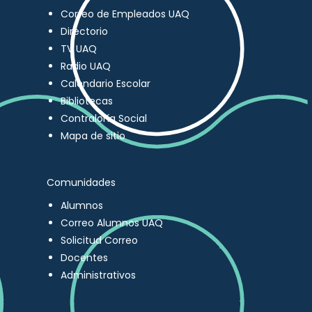
Correo de Empleados UAQ
Directorio
TV UAQ
Radio UAQ
Calendario Escolar
Bibliotecas
Contraloría Social
Mapa de sitio
Comunidades
Alumnos
Correo Alumnos UAQ
Solicitud Correo
Docentes
Administrativos