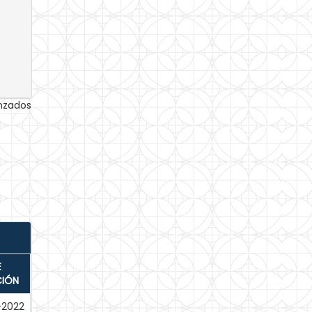
anzados
E
CIÓN
-2022