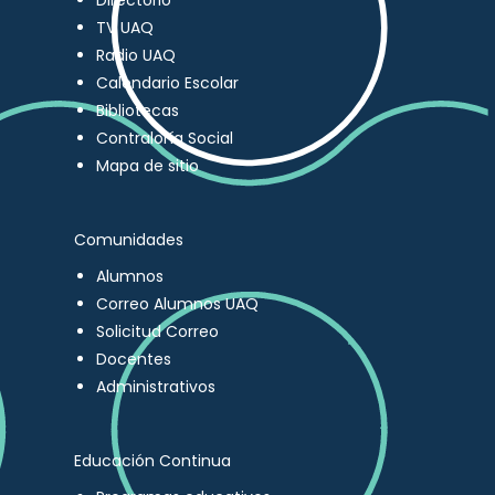
Directorio
TV UAQ
Radio UAQ
Calendario Escolar
Bibliotecas
Contraloría Social
Mapa de sitio
Comunidades
Alumnos
Correo Alumnos UAQ
Solicitud Correo
Docentes
Administrativos
Educación Continua