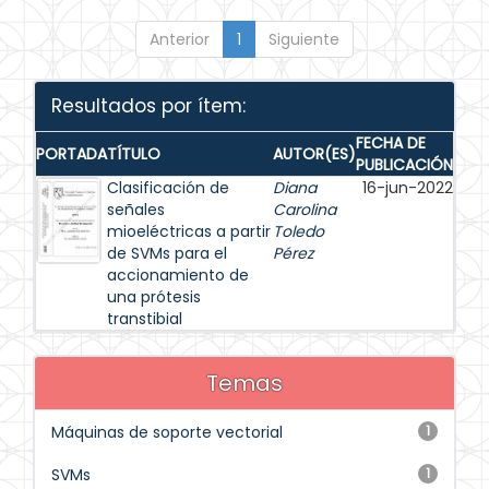
Anterior
1
Siguiente
Resultados por ítem:
FECHA DE
PORTADA
TÍTULO
AUTOR(ES)
PUBLICACIÓN
Clasificación de
Diana
16-jun-2022
señales
Carolina
mioeléctricas a partir
Toledo
de SVMs para el
Pérez
accionamiento de
una prótesis
transtibial
Temas
Máquinas de soporte vectorial
1
SVMs
1