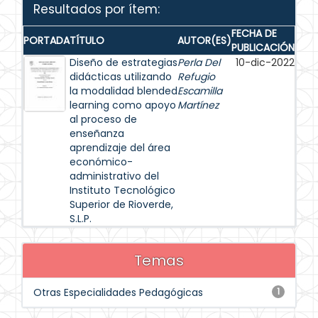
Resultados por ítem:
FECHA DE
PORTADA
TÍTULO
AUTOR(ES)
PUBLICACIÓN
Diseño de estrategias
Perla Del
10-dic-2022
didácticas utilizando
Refugio
la modalidad blended
Escamilla
learning como apoyo
Martínez
al proceso de
enseñanza
aprendizaje del área
económico-
administrativo del
Instituto Tecnológico
Superior de Rioverde,
S.L.P.
Temas
Otras Especialidades Pedagógicas
1