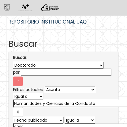
Skip
REPOSITORIO INSTITUCIONAL UAQ
navigation
Buscar
Buscar:
por
Filtros actuales: