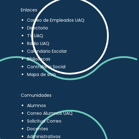
Enlaces
Correo de Empleados UAQ
Directorio
TV UAQ
Radio UAQ
Calendario Escolar
Bibliotecas
Contraloría Social
Mapa de sitio
Comunidades
Alumnos
Correo Alumnos UAQ
Solicitud Correo
Docentes
Administrativos