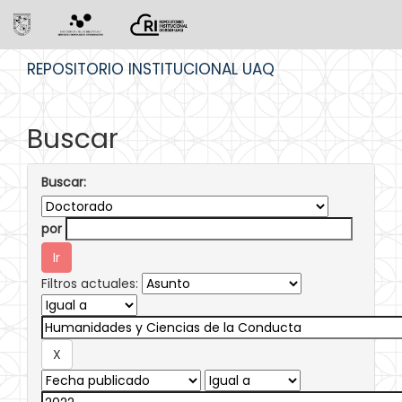
Skip
REPOSITORIO INSTITUCIONAL UAQ
navigation
Buscar
Buscar:
por
Filtros actuales: