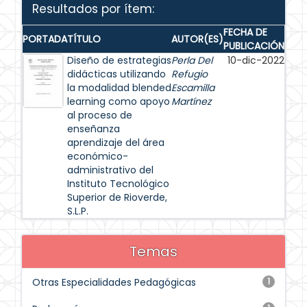
Resultados por ítem:
FECHA DE
PORTADA
TÍTULO
AUTOR(ES)
PUBLICACIÓN
Diseño de estrategias
Perla Del
10-dic-2022
didácticas utilizando
Refugio
la modalidad blended
Escamilla
learning como apoyo
Martínez
al proceso de
enseñanza
aprendizaje del área
económico-
administrativo del
Instituto Tecnológico
Superior de Rioverde,
S.L.P.
Temas
Otras Especialidades Pedagógicas
1