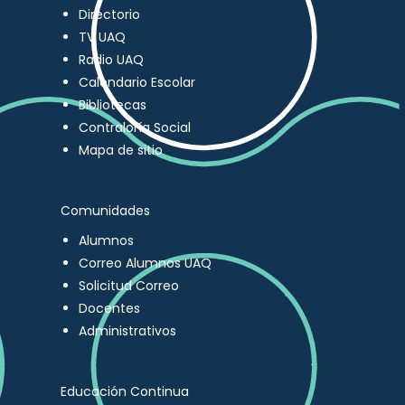
Directorio
TV UAQ
Radio UAQ
Calendario Escolar
Bibliotecas
Contraloría Social
Mapa de sitio
Comunidades
Alumnos
Correo Alumnos UAQ
Solicitud Correo
Docentes
Administrativos
Educación Continua