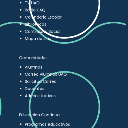
TV UAQ
Radio UAQ
Calendario Escolar
Bibliotecas
Contraloría Social
Mapa de sitio
Comunidades
Alumnos
Correo Alumnos UAQ
Solicitud Correo
Docentes
Administrativos
Educación Continua
Programas educativos