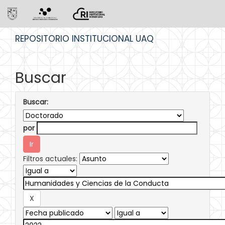
Skip
REPOSITORIO INSTITUCIONAL UAQ
navigation
Buscar
Buscar:
por
Filtros actuales: