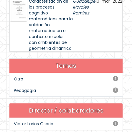
Caracterización de
Guadalupe
10-mar-2022
los procesos
Morales
cognitivo-
Ramírez
matemáticos para la
validación
matemática en el
contexto escolar
con ambientes de
geometría dinámica
Temas
Otro
1
Pedagogía
1
Director / colaboradores
Víctor Larios Osorio
1