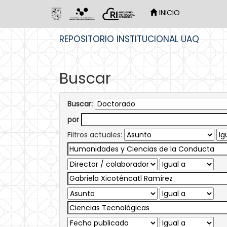
INICIO
Skip
REPOSITORIO INSTITUCIONAL UAQ
navigation
Buscar
Buscar:
por
Filtros actuales: