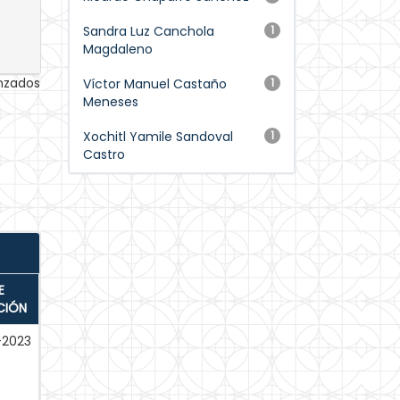
Sandra Luz Canchola
1
Magdaleno
anzados
Víctor Manuel Castaño
1
Meneses
Xochitl Yamile Sandoval
1
Castro
E
CIÓN
-2023