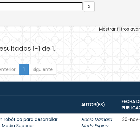
Mostrar filtros av
esultados 1-1 de 1.
Anterior
1
Siguiente
FECHA D
AUTOR(ES)
PUBLICA
 robótica para desarrollar
Rocío Damara
30-nov
n Media Superior
Merlo Espino