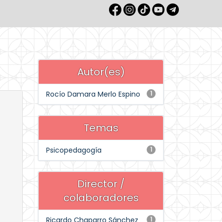
Autor(es)
Rocío Damara Merlo Espino
1
Temas
Psicopedagogía
1
Director /
colaboradores
Ricardo Chaparro Sánchez
1