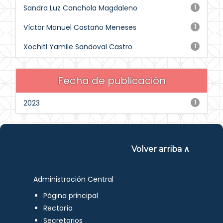
Sandra Luz Canchola Magdaleno
1
Víctor Manuel Castaño Meneses
1
Xochitl Yamile Sandoval Castro
1
Fecha de publicación
2023
1
Volver arriba ∧
Administración Central
Página principal
Rectoría
Secretarios