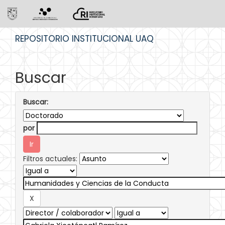
Skip
REPOSITORIO INSTITUCIONAL UAQ
navigation
Buscar
Buscar:
por
Filtros actuales: