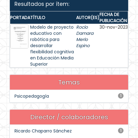
Resultados por ítem:
FECHA DE
PORTADA
TÍTULO
AUTOR(ES)
PUBLICACIÓN
Modelo de proyecto
Rocío
30-nov-2023
educativo con
Damara
robótica para
Merlo
desarrollar
Espino
flexibilidad cognitiva
en Educación Media
Superior
Temas
Psicopedagogía
1
Director / colaboradores
Ricardo Chaparro Sánchez
1