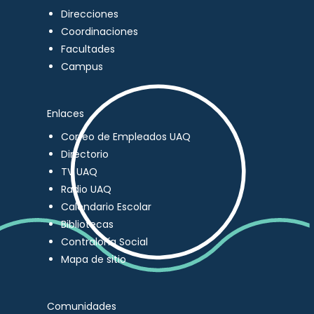
Direcciones
Coordinaciones
Facultades
Campus
Enlaces
Correo de Empleados UAQ
Directorio
TV UAQ
Radio UAQ
Calendario Escolar
Bibliotecas
Contraloría Social
Mapa de sitio
Comunidades