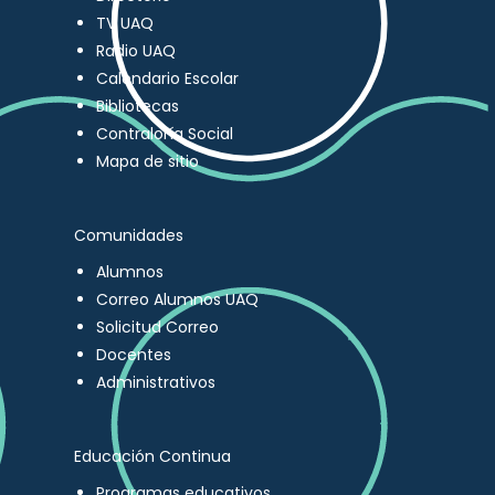
TV UAQ
Radio UAQ
Calendario Escolar
Bibliotecas
Contraloría Social
Mapa de sitio
Comunidades
Alumnos
Correo Alumnos UAQ
Solicitud Correo
Docentes
Administrativos
Educación Continua
Programas educativos