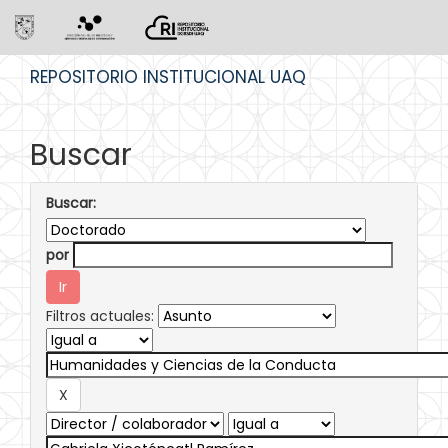
Skip
REPOSITORIO INSTITUCIONAL UAQ
navigation
Buscar
Buscar:
por
Filtros actuales: