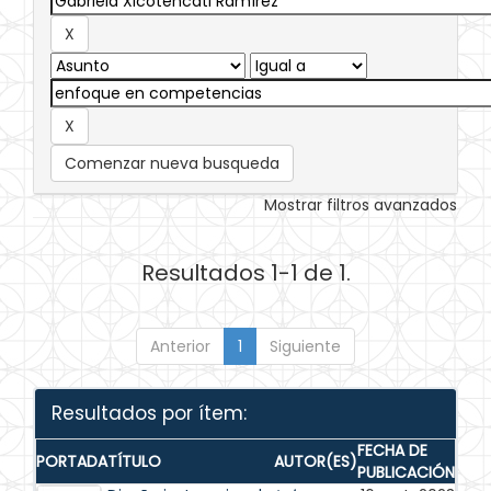
Comenzar nueva busqueda
Mostrar filtros avanzados
Resultados 1-1 de 1.
Anterior
1
Siguiente
Resultados por ítem:
FECHA DE
PORTADA
TÍTULO
AUTOR(ES)
PUBLICACIÓN