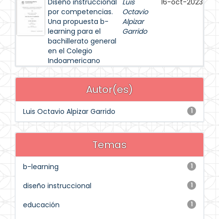
Diseño instruccional
Luis
16-oct-2023
por competencias.
Octavio
Una propuesta b-
Alpizar
learning para el
Garrido
bachillerato general
en el Colegio
Indoamericano
Autor(es)
Luis Octavio Alpizar Garrido
1
Temas
b-learning
1
diseño instruccional
1
educación
1