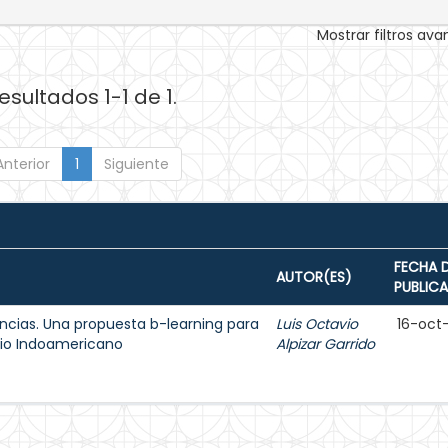
Mostrar filtros av
esultados 1-1 de 1.
Anterior
1
Siguiente
FECHA 
AUTOR(ES)
PUBLIC
ncias. Una propuesta b-learning para
Luis Octavio
16-oct
egio Indoamericano
Alpizar Garrido