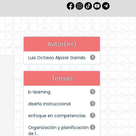
Autor(es)
Luis Octavio Alpizar Garrido
1
Temas
b-learning
1
diseño instruccional
1
enfoque en competencias
1
Organización y planificación
1
de l...