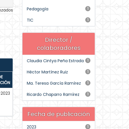
Pedagogía
1
anzados
TIC
1
Director /
colaboradores
Claudia Cintya Peña Estrada
1
Héctor Martínez Ruiz
1
DE
ACIÓN
Ma. Teresa García Ramírez
1
-2023
Ricardo Chaparro Ramírez
1
Fecha de publicación
2023
1