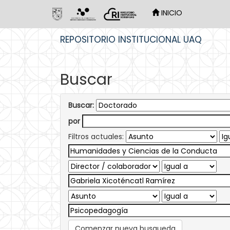
INICIO
Skip
REPOSITORIO INSTITUCIONAL UAQ
navigation
Buscar
Buscar:
por
Filtros actuales:
Comenzar nueva busqueda