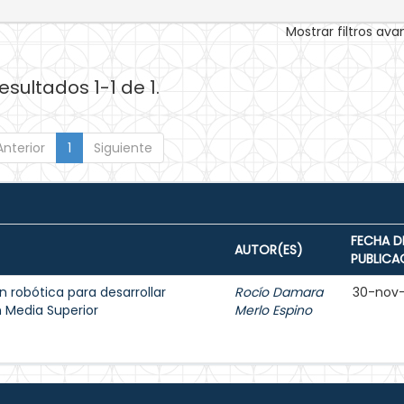
Mostrar filtros av
esultados 1-1 de 1.
Anterior
1
Siguiente
FECHA D
AUTOR(ES)
PUBLICA
 robótica para desarrollar
Rocío Damara
30-nov
n Media Superior
Merlo Espino