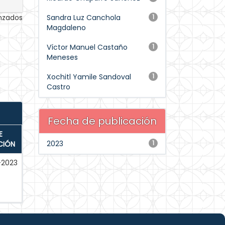
anzados
Sandra Luz Canchola
1
Magdaleno
Víctor Manuel Castaño
1
Meneses
Xochitl Yamile Sandoval
1
Castro
Fecha de publicación
E
2023
1
CIÓN
-2023