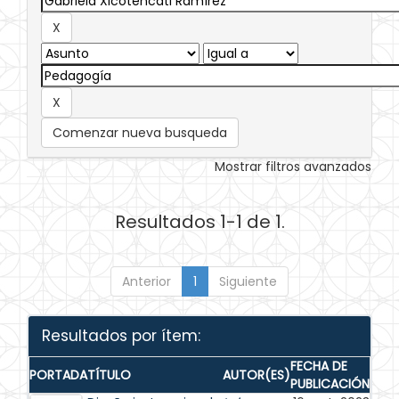
Comenzar nueva busqueda
Mostrar filtros avanzados
Resultados 1-1 de 1.
Anterior
1
Siguiente
Resultados por ítem:
FECHA DE
PORTADA
TÍTULO
AUTOR(ES)
PUBLICACIÓN