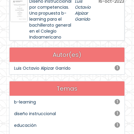
Diseño instruccional
Luis
16-oct-2023
por competencias.
Octavio
Una propuesta b-
Alpizar
learning para el
Garrido
bachillerato general
en el Colegio
Indoamericano
Autor(es)
Luis Octavio Alpizar Garrido
1
Temas
b-learning
1
diseño instruccional
1
educación
1