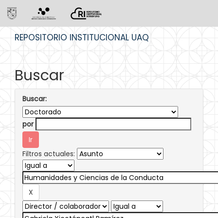
Skip
REPOSITORIO INSTITUCIONAL UAQ
navigation
Buscar
Buscar:
por
Filtros actuales: