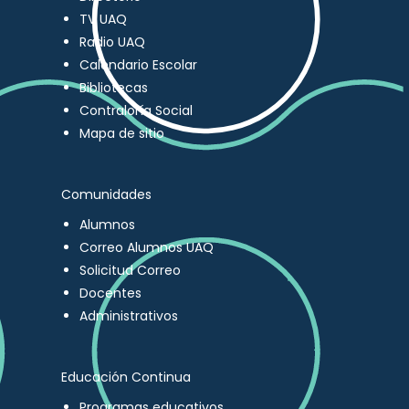
TV UAQ
Radio UAQ
Calendario Escolar
Bibliotecas
Contraloría Social
Mapa de sitio
Comunidades
Alumnos
Correo Alumnos UAQ
Solicitud Correo
Docentes
Administrativos
Educación Continua
Programas educativos