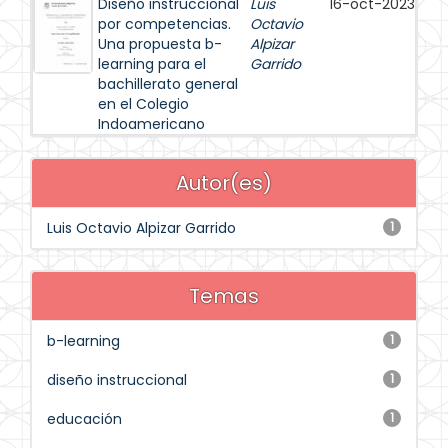
Diseño instruccional
Luis
16-oct-2023
por competencias.
Octavio
Una propuesta b-
Alpizar
learning para el
Garrido
bachillerato general
en el Colegio
Indoamericano
Autor(es)
Luis Octavio Alpizar Garrido
1
Temas
b-learning
1
diseño instruccional
1
educación
1