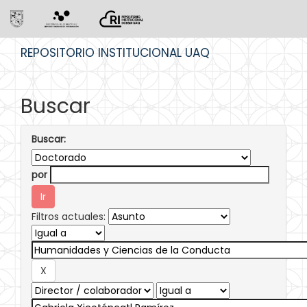
Skip
REPOSITORIO INSTITUCIONAL UAQ
navigation
Buscar
Buscar:
por
Filtros actuales: