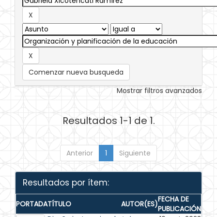
Comenzar nueva busqueda
Mostrar filtros avanzados
Resultados 1-1 de 1.
Anterior
1
Siguiente
Resultados por ítem:
FECHA DE
PORTADA
TÍTULO
AUTOR(ES)
PUBLICACIÓN