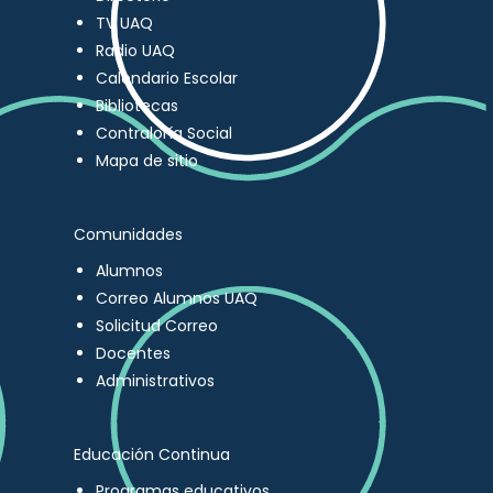
TV UAQ
Radio UAQ
Calendario Escolar
Bibliotecas
Contraloría Social
Mapa de sitio
Comunidades
Alumnos
Correo Alumnos UAQ
Solicitud Correo
Docentes
Administrativos
Educación Continua
Programas educativos