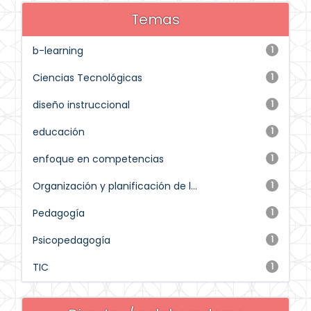
Temas
b-learning
1
Ciencias Tecnológicas
1
diseño instruccional
1
educación
1
enfoque en competencias
1
Organización y planificación de l...
1
Pedagogía
1
Psicopedagogía
1
TIC
1