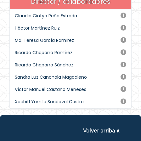
Director / colaboradores
Claudia Cintya Peña Estrada
1
Héctor Martínez Ruiz
1
Ma. Teresa García Ramírez
1
Ricardo Chaparro Ramírez
1
Ricardo Chaparro Sánchez
1
Sandra Luz Canchola Magdaleno
1
Víctor Manuel Castaño Meneses
1
Xochitl Yamile Sandoval Castro
1
Volver arriba ∧