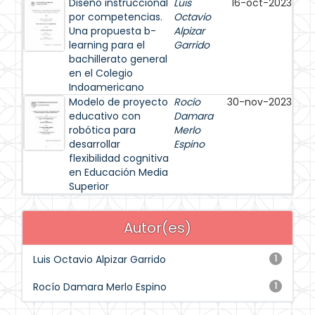
Diseño instruccional
Luis
16-oct-2023
por competencias.
Octavio
Una propuesta b-
Alpizar
learning para el
Garrido
bachillerato general
en el Colegio
Indoamericano
Modelo de proyecto
Rocío
30-nov-2023
educativo con
Damara
robótica para
Merlo
desarrollar
Espino
flexibilidad cognitiva
en Educación Media
Superior
Autor(es)
Luis Octavio Alpizar Garrido
1
Rocío Damara Merlo Espino
1