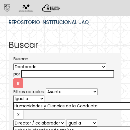
Skip
REPOSITORIO INSTITUCIONAL UAQ
navigation
Buscar
Buscar:
por
Filtros actuales: