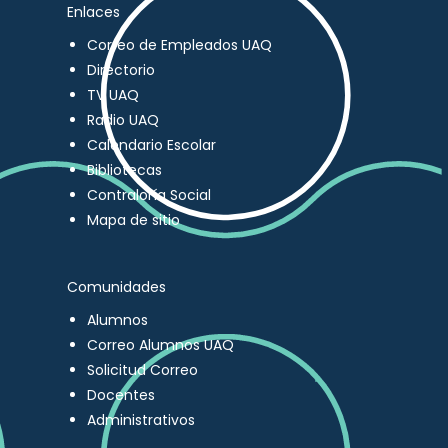
Enlaces
Correo de Empleados UAQ
Directorio
TV UAQ
Radio UAQ
Calendario Escolar
Bibliotecas
Contraloría Social
Mapa de sitio
Comunidades
Alumnos
Correo Alumnos UAQ
Solicitud Correo
Docentes
Administrativos