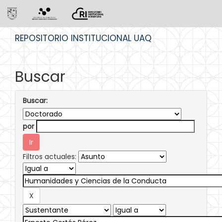
Skip
REPOSITORIO INSTITUCIONAL UAQ
navigation
Buscar
Buscar:
por
Filtros actuales: