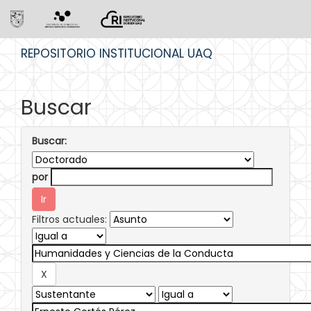
Skip
REPOSITORIO INSTITUCIONAL UAQ
navigation
Buscar
Buscar:
por
Filtros actuales: