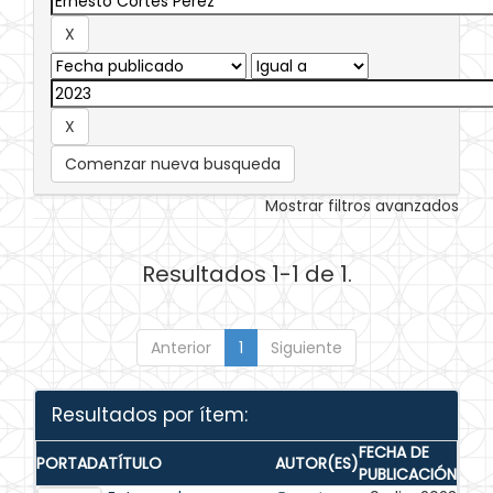
Comenzar nueva busqueda
Mostrar filtros avanzados
Resultados 1-1 de 1.
Anterior
1
Siguiente
Resultados por ítem:
FECHA DE
PORTADA
TÍTULO
AUTOR(ES)
PUBLICACIÓN