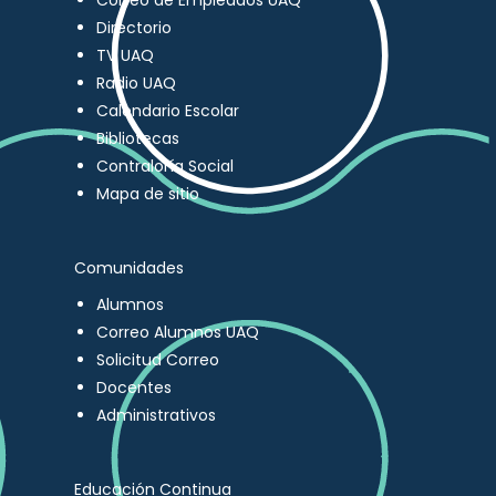
Correo de Empleados UAQ
Directorio
TV UAQ
Radio UAQ
Calendario Escolar
Bibliotecas
Contraloría Social
Mapa de sitio
Comunidades
Alumnos
Correo Alumnos UAQ
Solicitud Correo
Docentes
Administrativos
Educación Continua