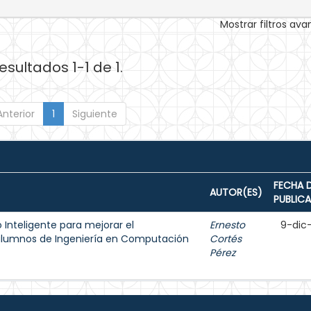
Mostrar filtros av
esultados 1-1 de 1.
Anterior
1
Siguiente
FECHA 
AUTOR(ES)
PUBLIC
 Inteligente para mejorar el
Ernesto
9-dic
alumnos de Ingeniería en Computación
Cortés
Pérez