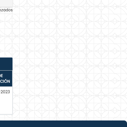
anzados
DE
ACIÓN
-2023