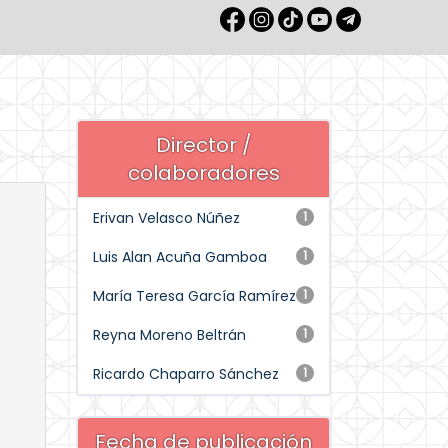
Director /
colaboradores
Erivan Velasco Núñez
1
Luis Alan Acuña Gamboa
1
María Teresa García Ramírez
1
Reyna Moreno Beltrán
1
Ricardo Chaparro Sánchez
1
Fecha de publicación