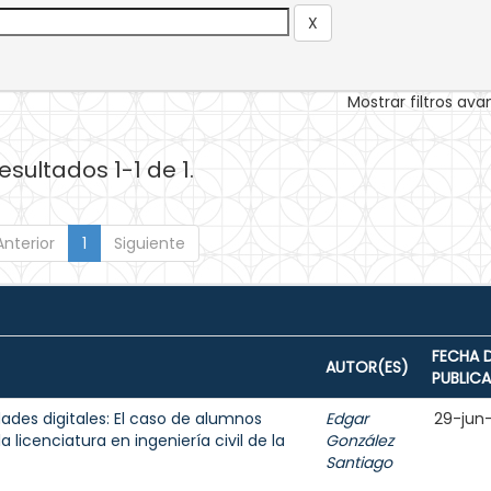
Mostrar filtros av
esultados 1-1 de 1.
Anterior
1
Siguiente
FECHA 
AUTOR(ES)
PUBLIC
ades digitales: El caso de alumnos
Edgar
29-jun
 licenciatura en ingeniería civil de la
González
Santiago