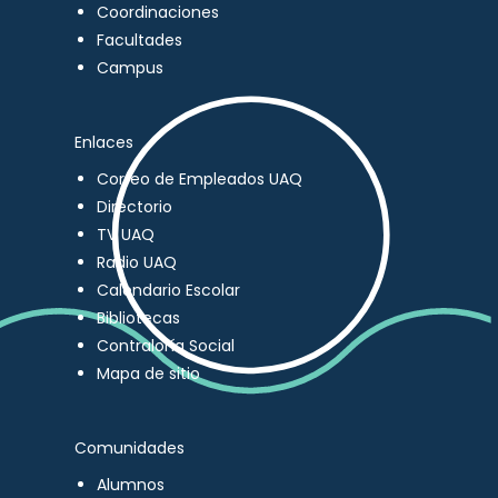
Coordinaciones
Facultades
Campus
Enlaces
Correo de Empleados UAQ
Directorio
TV UAQ
Radio UAQ
Calendario Escolar
Bibliotecas
Contraloría Social
Mapa de sitio
Comunidades
Alumnos