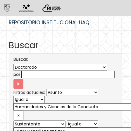
Skip
REPOSITORIO INSTITUCIONAL UAQ
navigation
Buscar
Buscar:
por
Filtros actuales: