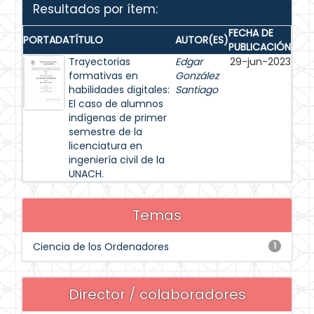
Resultados por ítem:
FECHA DE
PORTADA
TÍTULO
AUTOR(ES)
PUBLICACIÓN
Trayectorias
Edgar
29-jun-2023
formativas en
González
habilidades digitales:
Santiago
El caso de alumnos
indígenas de primer
semestre de la
licenciatura en
ingeniería civil de la
UNACH.
Temas
Ciencia de los Ordenadores
1
Director / colaboradores