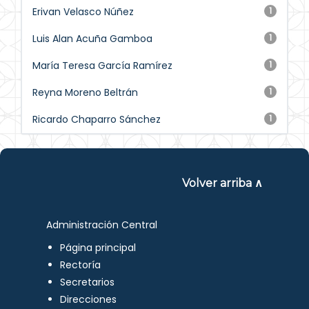
Erivan Velasco Núñez
1
Luis Alan Acuña Gamboa
1
María Teresa García Ramírez
1
Reyna Moreno Beltrán
1
Ricardo Chaparro Sánchez
1
Volver arriba ∧
Administración Central
Página principal
Rectoría
Secretarios
Direcciones