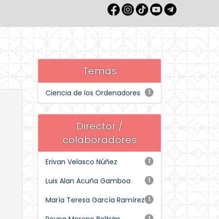
Temas
Ciencia de los Ordenadores
1
Director /
colaboradores
Erivan Velasco Núñez
1
Luis Alan Acuña Gamboa
1
María Teresa García Ramírez
1
1