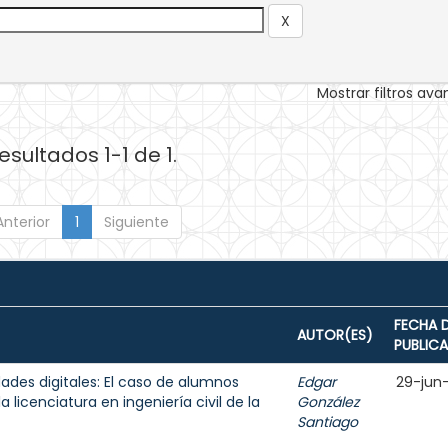
Mostrar filtros av
esultados 1-1 de 1.
Anterior
1
Siguiente
FECHA 
AUTOR(ES)
PUBLIC
ades digitales: El caso de alumnos
Edgar
29-jun
 licenciatura en ingeniería civil de la
González
Santiago