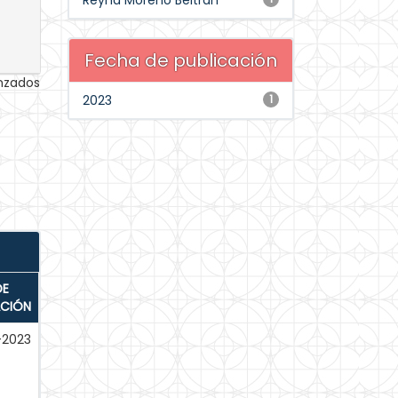
Reyna Moreno Beltrán
Fecha de publicación
anzados
2023
1
DE
ACIÓN
-2023