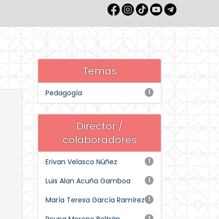
Temas
Pedagogía
1
Director /
colaboradores
Erivan Velasco Núñez
1
Luis Alan Acuña Gamboa
1
María Teresa García Ramírez
1
1