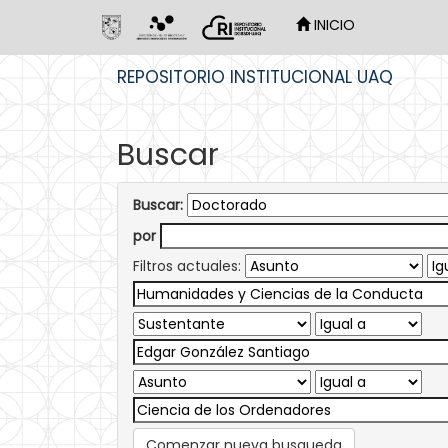
INICIO
Skip
REPOSITORIO INSTITUCIONAL UAQ
navigation
Buscar
Buscar:
por
Filtros actuales:
Comenzar nueva busqueda