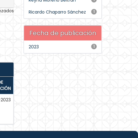
Reyna Moreno Beltrán
anzados
Ricardo Chaparro Sánchez
1
Fecha de publicación
2023
1
DE
ACIÓN
-2023