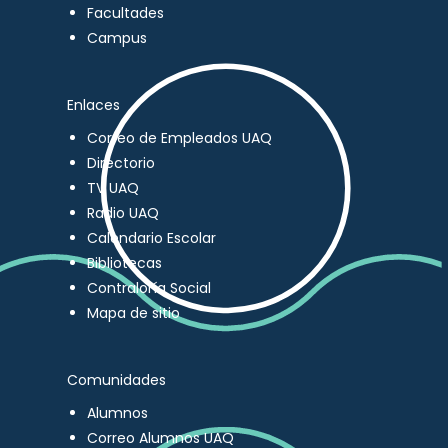
Facultades
Campus
Enlaces
Correo de Empleados UAQ
Directorio
TV UAQ
Radio UAQ
Calendario Escolar
Bibliotecas
Contraloría Social
Mapa de sitio
Comunidades
Alumnos
Correo Alumnos UAQ