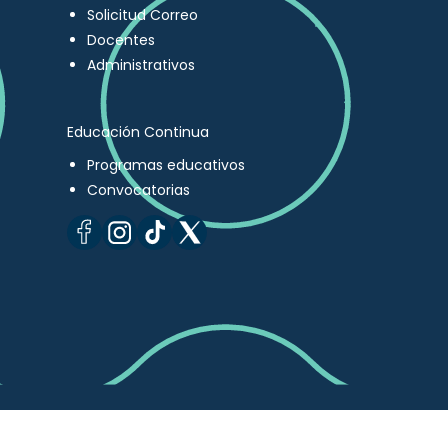
Solicitud Correo
Docentes
Administrativos
Educación Continua
Programas educativos
Convocatorias