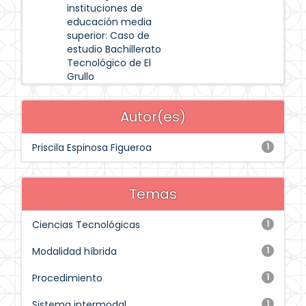
instituciones de
educación media
superior: Caso de
estudio Bachillerato
Tecnológico de El
Grullo
Autor(es)
Priscila Espinosa Figueroa
1
Temas
Ciencias Tecnológicas
1
Modalidad híbrida
1
Procedimiento
1
Sistema intermodal
1