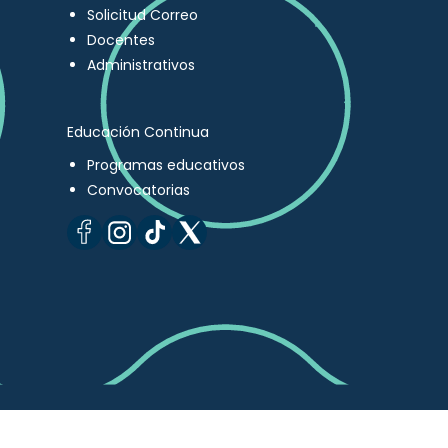
Solicitud Correo
Docentes
Administrativos
Educación Continua
Programas educativos
Convocatorias