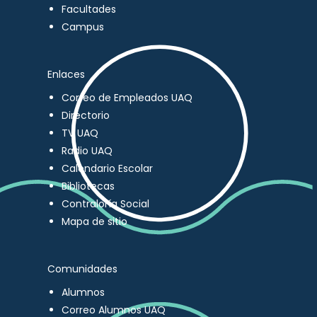
Facultades
Campus
Enlaces
Correo de Empleados UAQ
Directorio
TV UAQ
Radio UAQ
Calendario Escolar
Bibliotecas
Contraloría Social
Mapa de sitio
Comunidades
Alumnos
Correo Alumnos UAQ