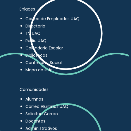
Enlaces
Correo de Empleados UAQ
Directorio
TV UAQ
Radio UAQ
Calendario Escolar
Bibliotecas
Contraloría Social
Mapa de sitio
Comunidades
Alumnos
Correo Alumnos UAQ
Solicitud Correo
Docentes
Administrativos