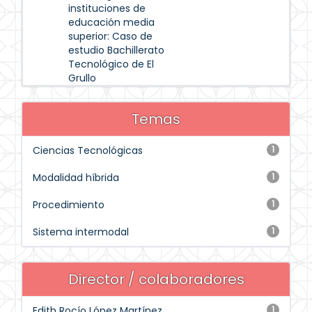
instituciones de
educación media
superior: Caso de
estudio Bachillerato
Tecnológico de El
Grullo
Temas
Ciencias Tecnológicas
1
Modalidad híbrida
1
Procedimiento
1
Sistema intermodal
1
Director / colaboradores
Edith Rocío López Martínez
1