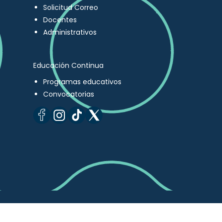
Solicitud Correo
Docentes
Administrativos
Educación Continua
Programas educativos
Convocatorias