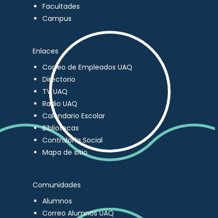
Facultades
Campus
Enlaces
Correo de Empleados UAQ
Directorio
TV UAQ
Radio UAQ
Calendario Escolar
Bibliotecas
Contraloría Social
Mapa de sitio
Comunidades
Alumnos
Correo Alumnos UAQ